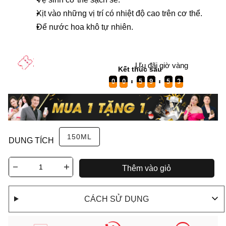
Xịt vào những vị trí có nhiệt độ cao trên cơ thể.
Để nước hoa khô tự nhiên.
Ưu đãi giờ vàng
189.000 ₫
299.000 ₫
Kết thúc sau
37%
0
0
0
0
5
5
5
9
9
9
5
5
5
2
2
1
0
0
5
9
5
1
0
0
150ML
DUNG TÍCH
Thêm vào giỏ
CÁCH SỬ DỤNG