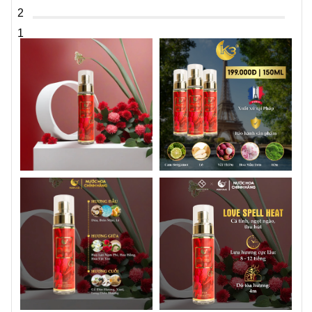
2
Ngày mát mẻ | Mùa lạnh
1
Đến công sở | Gặp gỡ đối tác
Độ lưu hương
4h - 6h (tùy theo mùi hương tự nhiên của cơ thể, điều
kiện thời tiết, môi trường làm việc,...)