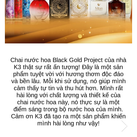
Đợt mình mua chai nước hoa White
Gold Project bên nhà K3 được một
lần rồi, mùi hương đúng kiểu mình
thích, ngọt vừa phải nhưng có mùi gì
đó rất là sang luôn. Giờ vào mua
thêm một chai làm quà tặng bạn đây.
Nói chung là rất ưng, sẽ giới thiệu
thêm