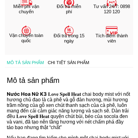
Đổi trả miễn
Miễn phí vận
Tư vấn 24/7: 0898
phí
chuyển
120 120
Vận chuyển toàn
Tích điểm thành
Đổi trả trong 15
quốc
viên
ngày
MÔ TẢ SẢN PHẨM
CHI TIẾT SẢN PHẨM
Mô tả sản phẩm
Nước Hoa Nữ K3
𝐋𝐨𝐯𝐞 𝐒𝐩𝐞𝐥𝐥 𝐇𝐞𝐚𝐭
chai body mist với nốt
hương chủ đạo là cà phê và gỗ đàn hương, mùi hương
trầm nồng của gỗ xen chút thanh sạch của cà phê, luôn
mang đến cái cảm giác năng lượng và sạch sẽ. Dàn trải
đều 𝐋𝐨𝐯𝐞 𝐒𝐩𝐞𝐥𝐥 𝐇𝐞𝐚𝐭 quyện chút bùi, béo của socola đen
và vani, đã tạo nên tầng hương với nét chấm phá đầy
táo bạo nhưng thật “chất”
Nếu bạn đang tìm kiếm cho mình một chai body mist với