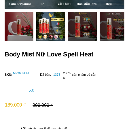
Body Mist Nữ Love Spell Heat
M23632BM
20Ch
SKU:
Đã bán:
1373
sản phẩm có sẵn
ai
5.0
189.000 ₫
299.000 ₫
Vệ sinh cơ thể sạch sẽ.