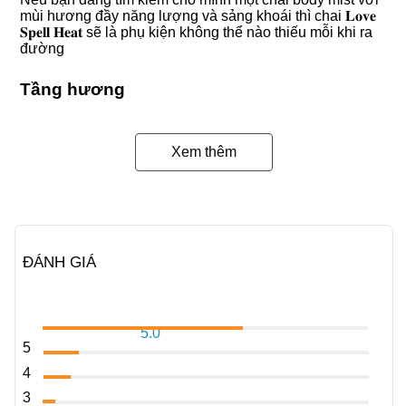
mùi hương đầy năng lượng và sảng khoái thì chai 𝐋𝐨𝐯𝐞
𝐒𝐩𝐞𝐥𝐥 𝐇𝐞𝐚𝐭 sẽ là phụ kiện không thể nào thiếu mỗi khi ra
đường
Tầng hương
Hương đầu: Đậu phộng, Sôcôla đen
Xem thêm
Hương giữa: Cà phê, Đường
Hương cuối: Gỗ đàn hương, cỏ Vetiver, Vani
Tính cách
ĐÁNH GIÁ
Nữ Tính
Nhẹ Nhàng
Ấm Áp
5.0
5
Thích hợp
4
3
Nữ